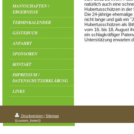
natürlich auch eine schne
MANNSCHAFTEN /
Hubertusschützen in der 
ERGEBNISSE
Die 24-jährige ehemalige
nicht lange und gab ein "
TERMINKALENDER
Hubertusschützen als Bit
vom 16. bis 18. August ih
GÄSTEBUCH
ein schlagkräftiger Patenv
Unterstützung erwarten du
ANFAHRT
SPONSOREN
KONTAKT
IMPRESSUM /
DATENSCHUTZERKLÄRUNG
LINKS
Druckversion
Sitemap
|
{{custom_footer}}