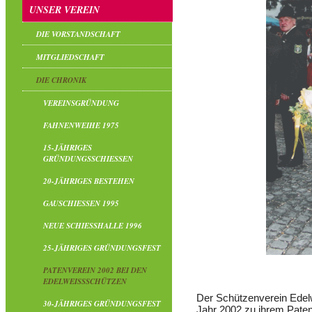
UNSER VEREIN
DIE VORSTANDSCHAFT
MITGLIEDSCHAFT
DIE CHRONIK
VEREINSGRÜNDUNG
FAHNENWEIHE 1975
15-JÄHRIGES
GRÜNDUNGSSCHIESSEN
20-JÄHRIGES BESTEHEN
GAUSCHIESSEN 1995
NEUE SCHIESSHALLE 1996
25-JÄHRIGES GRÜNDUNGSFEST
PATENVEREIN 2002 BEI DEN
EDELWEISSSCHÜTZEN
Der Schützenverein Edel
30-JÄHRIGES GRÜNDUNGSFEST
Jahr 2002 zu ihrem Paten