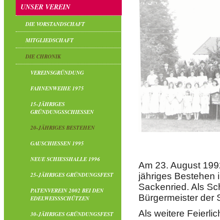
UNSER VEREIN
DIE VORSTANDSCHAFT
MITGLIEDSCHAFT
DIE CHRONIK
VEREINSGRÜNDUNG
FAHNENWEIHE 1975
15-JÄHRIGES
GRÜNDUNGSSCHIESSEN
20-JÄHRIGES BESTEHEN
GAUSCHIESSEN 1995
NEUE SCHIESSHALLE 1996
Am 23. August 1992
25-JÄHRIGES GRÜNDUNGSFEST
jähriges Bestehen
Sackenried. Als Sc
PATENVEREIN 2002 BEI DEN
Bürgermeister der S
EDELWEISSSCHÜTZEN
Als weitere Feierli
30-JÄHRIGES GRÜNDUNGSFEST