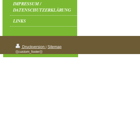
IMPRESSUM /
DATENSCHUTZERKLÄRUNG
LINKS
Druckversion
Sitemap
|
{{custom_footer}}