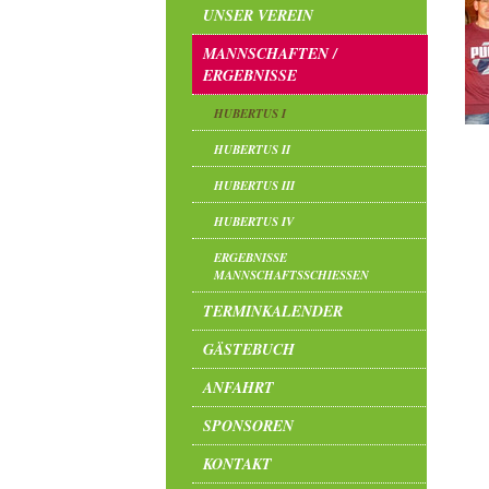
UNSER VEREIN
MANNSCHAFTEN /
ERGEBNISSE
HUBERTUS I
HUBERTUS II
HUBERTUS III
HUBERTUS IV
ERGEBNISSE
MANNSCHAFTSSCHIESSEN
TERMINKALENDER
GÄSTEBUCH
ANFAHRT
SPONSOREN
KONTAKT