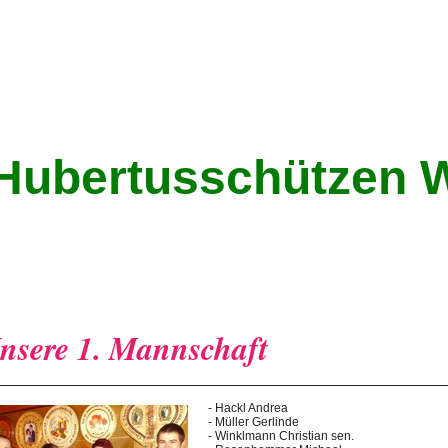
Hubertusschützen W
nsere 1. Mannschaft
- Hackl Andrea
- Müller Gerlinde
- Winklmann Christian sen.