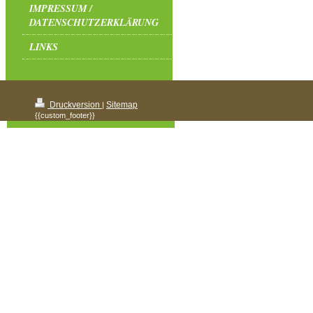
IMPRESSUM /
DATENSCHUTZERKLÄRUNG
LINKS
Druckversion
Sitemap
|
{{custom_footer}}