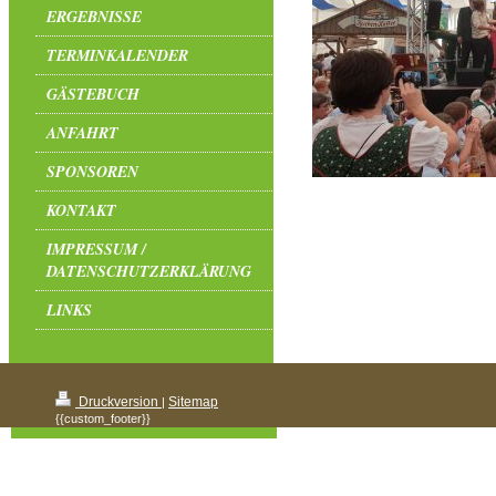
ERGEBNISSE
TERMINKALENDER
GÄSTEBUCH
ANFAHRT
SPONSOREN
KONTAKT
IMPRESSUM /
DATENSCHUTZERKLÄRUNG
LINKS
Druckversion
Sitemap
|
{{custom_footer}}